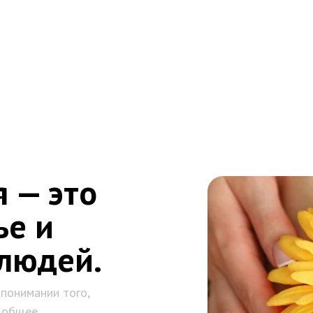
 — это
ье и
 людей.
понимании того,
а общее