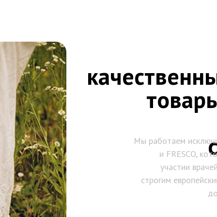
качественн
товар
Мы работаем исключ
и FRESCO, кот
участии враче
строгим европейски
до