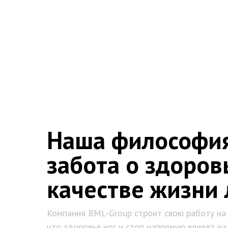
Наша философия
забота о здоров
качестве жизни
Компания BML-Group строит свою работу на 
что здоровье ног и стоп напрямую влияет н