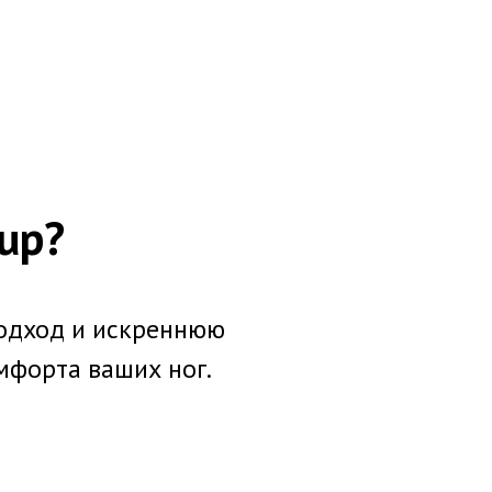
up?
одход и искреннюю
мфорта ваших ног.