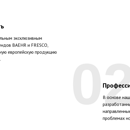
ть
льным эксклюзивным
ендов BAEHR и FRESCO,
ьную европейскую продукцию
0
.
Професс
В основе наш
разработанны
направленные
проблемах но