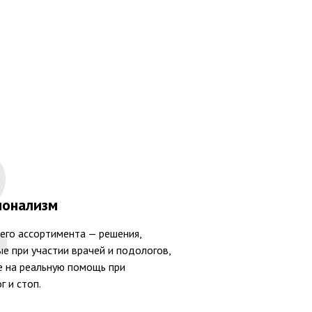
2
ионализм
его ассортимента — решения,
е при участии врачей и подологов,
 на реальную помощь при
г и стоп.