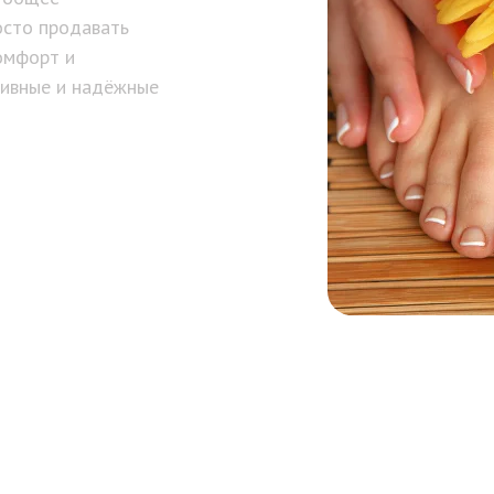
осто продавать
омфорт и
тивные и надёжные