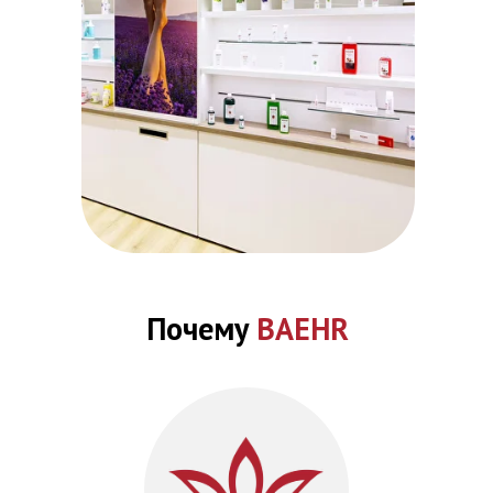
Почему
BAEHR
О