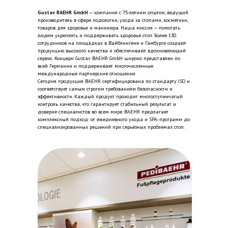
Gustav BAEHR GmbH
— компания с 75‑летним опытом, ведущий
производитель в сфере подологии, ухода за стопами, косметики,
товаров для здоровья и маникюра. Наша миссия — помогать
людям укреплять и поддерживать здоровье стоп. Более 130
сотрудников на площадках в Вайблингене и Гамбурге создают
продукцию высокого качества и обеспечивают вдохновляющий
сервис. Концерн Gustav BAEHR GmbH широко представлен по
всей Германии и поддерживает многочисленные
международные партнерские отношения.
Сегодня продукция BAEHR сертифицирована по стандарту ISO и
соответствует самым строгим требованиям безопасности и
эффективности. Каждый продукт проходит многоступенчатый
контроль качества, что гарантирует стабильный результат и
доверие специалистов во всем мире. BAEHR предлагает
комплексный подход: от ежедневного ухода и SPA-программ до
специализированных решений при серьёзных проблемах стоп.