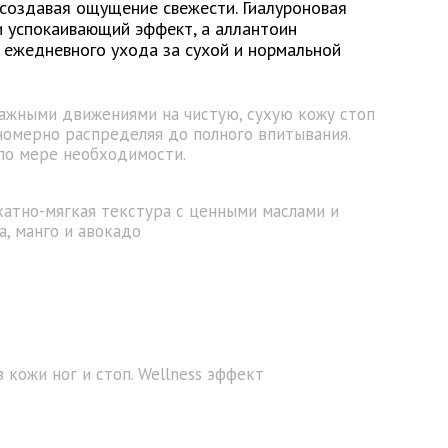
 создавая ощущение свежести. Гиалуроновая
и успокаивающий эффект, а аллантоин
 ежедневного ухода за сухой и нормальной
ажными движениями на чистую, сухую кожу стоп
вномерно распределяя до полного впитывания.
по мере необходимости.
хатно-мягкая текстура с ценными маслами и
а, манго и авокадо
 кожи ног и стоп. Wellness эффект