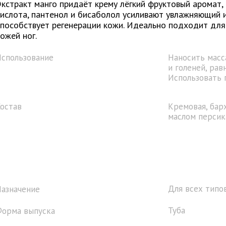
Экстракт манго придаёт крему лёгкий фруктовый аромат,
кислота, пантенол и бисаболол усиливают увлажняющий 
способствует регенерации кожи. Идеально подходит для
кожей ног.
спользование
Наносить масс
и голеней, ра
Использовать 
Состав
Кремовая, бар
маслом персик
Для всех типов
азначение
Туба
Форма выпуска