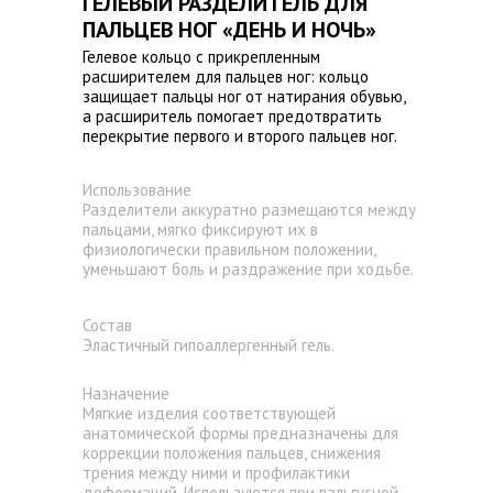
ГЕЛЕВЫЙ РАЗДЕЛИТЕЛЬ ДЛЯ
ПАЛЬЦЕВ НОГ «ДЕНЬ И НОЧЬ»
Гелевое кольцо с прикрепленным
расширителем для пальцев ног: кольцо
защищает пальцы ног от натирания обувью,
а расширитель помогает предотвратить
перекрытие первого и второго пальцев ног.
Использование
Разделители аккуратно размещаются между
пальцами, мягко фиксируют их в
физиологически правильном положении,
уменьшают боль и раздражение при ходьбе.
Состав
Эластичный гипоаллергенный гель.
Назначение
Мягкие изделия соответствующей
анатомической формы предназначены для
коррекции положения пальцев, снижения
трения между ними и профилактики
деформаций. Используются при вальгусной