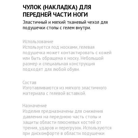
ЧУЛОК (НАКЛАДКА) ДЛЯ
ПЕРЕДНЕЙ ЧАСТИ НОГИ
Эластичный и мягкий тканевый чехол для
подушечки стопы с гелем внутри.
Использование
Используется под носками, гелевая
подушечка может контактировать с кожей
или быть обращена к носку. Небольшой
размер и специальная конструкция
подходят для любой обуви.
Состав
Изготавливаются из мягкого эластичного
материала с гелевой вставкой.
Назначение
Изделия предназначены для снижения
давления на переднюю часть стопы и
защиты области плюсневых костей от
трения, ударов и перегрузок. Используются
при дискомфорте в области подушечки