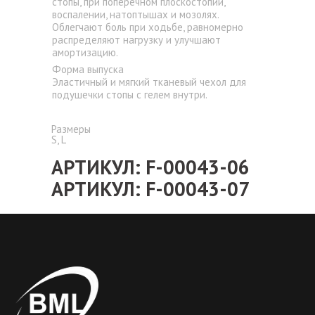
стопы, при поперечном плоскостопии,
воспалении, натоптышах и мозолях.
Облегчают боль при ходьбе, равномерно
распределяют нагрузку и улучшают
амортизацию.
Форма выпуска
Эластичный и мягкий тканевый чехол для
подушечки стопы с гелем внутри.
Размеры
S, L
АРТИКУЛ: F-00043-06
АРТИКУЛ: F-00043-07