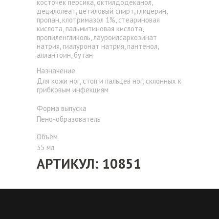
косточек персика, октилдодеканол,
децилолеат, цетиловый спирт, глицерин,
пропан, клотримазол 1%, стеариновая
кислота, пальмитиновая кислота,
пропиленгликоль, лауроилсаркозинат
натрия, гиалуронат натрия, пантенол,
аллантоин, бутан
Назначение
Для кожи ног, стоп и пальцев ног, склонных к
грибковым инфекциям
Форма выпуска
Пено-образователь
Объём
35 мл
АРТИКУЛ: 10851