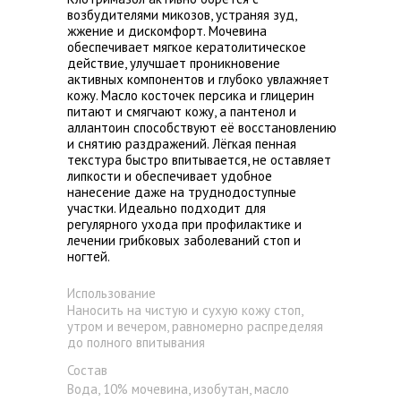
возбудителями микозов, устраняя зуд,
жжение и дискомфорт. Мочевина
обеспечивает мягкое кератолитическое
действие, улучшает проникновение
активных компонентов и глубоко увлажняет
кожу. Масло косточек персика и глицерин
питают и смягчают кожу, а пантенол и
аллантоин способствуют её восстановлению
и снятию раздражений. Лёгкая пенная
текстура быстро впитывается, не оставляет
липкости и обеспечивает удобное
нанесение даже на труднодоступные
участки. Идеально подходит для
регулярного ухода при профилактике и
лечении грибковых заболеваний стоп и
ногтей.
Использование
Наносить на чистую и сухую кожу стоп,
утром и вечером, равномерно распределяя
до полного впитывания
Состав
Вода, 10% мочевина, изобутан, масло