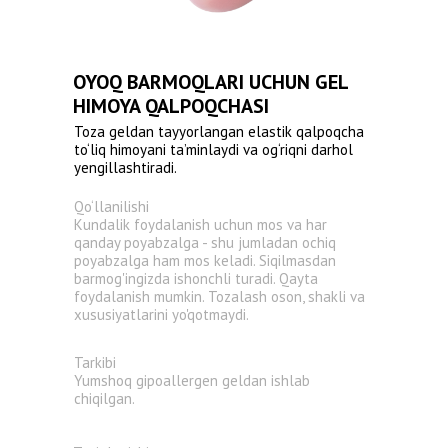
OYOQ BARMOQLARI UCHUN GEL
HIMOYA QALPOQCHASI
Toza geldan tayyorlangan elastik qalpoqcha
to‘liq himoyani ta’minlaydi va og‘riqni darhol
yengillashtiradi.
Qo‘llanilishi
Kundalik foydalanish uchun mos va har
qanday poyabzalga - shu jumladan ochiq
poyabzalga ham mos keladi. Siqilmasdan
barmog'ingizda ishonchli turadi. Qayta
foydalanish mumkin. Tozalash oson, shakli va
xususiyatlarini yo'qotmaydi.
Tarkibi
Yumshoq gipoallergen geldan ishlab
chiqilgan.