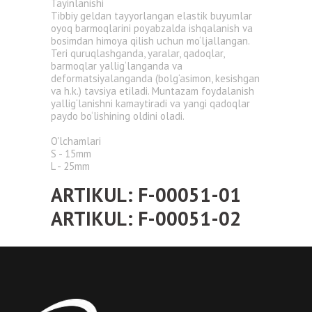
Tayinlanishi
Tibbiy geldan tayyorlangan elastik buyumlar
oyoq barmoqlarini poyabzalda ishqalanish va
bosimdan himoya qilish uchun mo‘ljallangan.
Teri quruqlashganda, yaralar, qadoqlar,
barmoqlar yallig‘langanda va
deformatsiyalanganda (bolg‘asimon, kesishgan
va h.k.) tavsiya etiladi. Muntazam foydalanish
yallig‘lanishni kamaytiradi va yangi qadoqlar
paydo bo‘lishining oldini oladi.
O'lchamlari
S - 15mm
L - 25mm
ARTIKUL: F-00051-01
ARTIKUL: F-00051-02