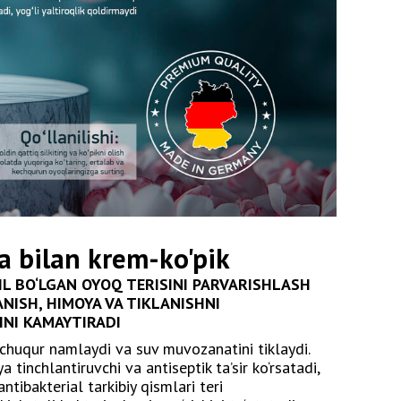
a bilan krem-ko'pik
L BO‘LGAN OYOQ TERISINI PARVARISHLASH
ISH, HIMOYA VA TIKLANISHNI
INI KAMAYTIRADI
 chuqur namlaydi va suv muvozanatini tiklaydi.
a tinchlantiruvchi va antiseptik ta’sir ko‘rsatadi,
ntibakterial tarkibiy qismlari teri