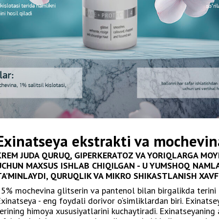
Exinatseya ekstrakti va mochevin
KREM JUDA QURUQ, GIPERKERATOZ VA YORIQLARGA MOYI
UCHUN MAXSUS ISHLAB CHIQILGAN - U YUMSHOQ NAMLAN
TA’MINLAYDI, QURUQLIK VA MIKRO SHIKASTLANISH XAVF
5% mochevina glitserin va pantenol bilan birgalikda terini
xinatseya - eng foydali dorivor o‘simliklardan biri. Exinatsey
erining himoya xususiyatlarini kuchaytiradi. Exinatseyaning a