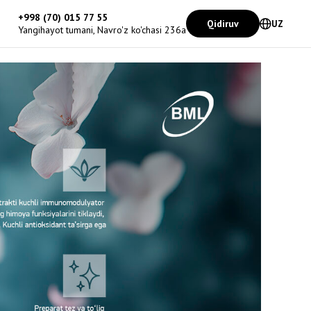
+998 (70) 015 77 55
Qidiruv
UZ
Yangihayot tumani, Navro'z ko'chasi 236a