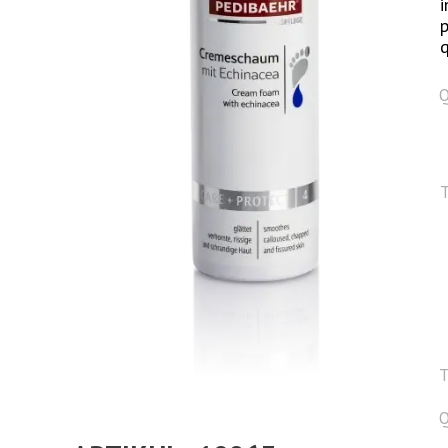
i
p
q
Q
T
T
Q