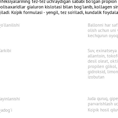
nfeksiyalarining tez-tez uchraydigan sababi bo‘lgan propion k
olisaxaridlar gialuron kislotasi bilan bog‘lanib, kollagen s
iladi. Ko‘pik formulasi - yengil, tez so‘riladi, kundalik foyd
o‘llanilishi
Ballonni har saf
olish uchun uni 
kechqurun oyoql
arkibi
Suv, exinatseya
allantoin, tokofe
desil oleat, okt
propilen glikol, 
gidroksid, limon
izobutan
Juda quruq, gipe
ayinlanishi
parvarishlash u
Ko‘pik hosil qilu
adog'i