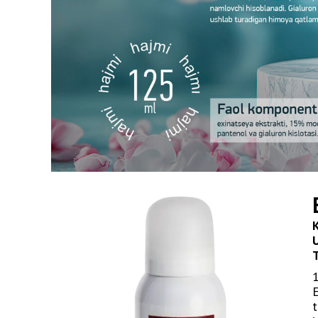
1
E
t