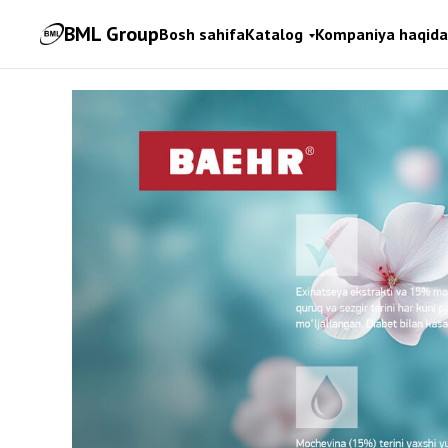
BML Group
Bosh sahifa
Katalog
Kompaniya haqida