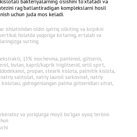
islotali bakteriyalarning o‘sishini to‘xtatadi va
intezini rag‘batlantiradigan komplekslarni hosil
alanish uchun juda mos keladi.
ar ishlatishdan oldin qattiq silkiting va ko‘pikni
vertikal holatda yuqoriga ko‘taring, ertalab va
aringizga surting
 ekstrakti, 15% mochevina, pantenol, glitserin,
rol, butan, kapril/kaprik triglitserid, setil spirt,
ildodekanol, propan, stearik kislota, palmitik kislota,
natriy salitsilat, natriy lauroil sarkosinat, natriy
 kislotasi, gidrogenlangan palma glitseridlari sitrat,
rkeratoz va yoriqlarga moyil bo'lgan oyoq terisini
chun
vchi