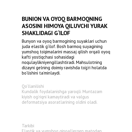
BUNION VA OYOQ BARMOQNING
ASOSINI HIMOYA QILUVCHI YURAK
SHAKLIDAGI G‘ILOF
Bunyon va oyoq barmogining suyaklari uchun
juda elastik g‘ilof. Bosh barmoq suyagining
yumshoq to‘qimalarini massaj qilish orqali oyoq
kafti yostiqchasi sohasidagi
noqulaylikniyengillashtiradi. Mahsulotning
dizayni gelning doimiy ravishda to‘g‘ri holatda
bo‘lishini ta’minlaydi.
Qo‘llanilishi
Kundalik foydalanishga yaroqli. Muntazam
kiyish og‘riqni kamaytiradi va valgus
deformatsiya asoratlarining oldini oladi.
Tarkibi
Elastik va yumshoq gipoallergen matodan