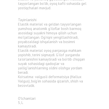
tayyorlangan bo‘lib, oyoq kafti sohasida gel
yostiqchalari mavjud.
Tayinlanishi
Elastik material va geldan tayyorlangan
yumshoq anatomik g‘iloflar bosh barmoq
asosidagi suyakni himoya qilish uchun
mo‘ljallangan. Og‘riqni yengillashtiradi,
poyabzaldagi ishqalanish va bosimni
kamaytiradi.
Elastik material oyoq panjasiga mahkam
yopishib, terini siqmaydi. G‘ilof yurganda
ta’sirlanishni kamaytiradi va bo‘rtib chiqqan
suyak sohasidagi qadoqlar va
yallig‘lanishlarning oldini olishga yordam
beradi.
Ko‘rsatma: valgusli deformatsiya (Hallux
Valgus), bo‘g‘im sohasida qizarish, shish va
bezovtalik.
O'lchamlari
S, L