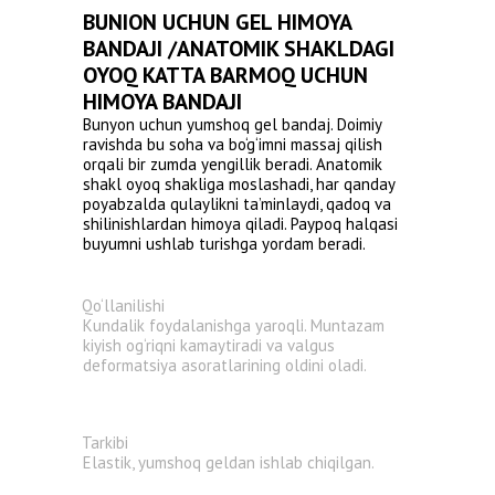
BUNION UCHUN GEL HIMOYA
BANDAJI /ANATOMIK SHAKLDAGI
OYOQ KATTA BARMOQ UCHUN
HIMOYA BANDAJI
Bunyon uchun yumshoq gel bandaj. Doimiy
ravishda bu soha va bo‘g‘imni massaj qilish
orqali bir zumda yengillik beradi. Anatomik
shakl oyoq shakliga moslashadi, har qanday
poyabzalda qulaylikni ta’minlaydi, qadoq va
shilinishlardan himoya qiladi. Paypoq halqasi
buyumni ushlab turishga yordam beradi.
Qo‘llanilishi
Kundalik foydalanishga yaroqli. Muntazam
kiyish og‘riqni kamaytiradi va valgus
deformatsiya asoratlarining oldini oladi.
Tarkibi
Elastik, yumshoq geldan ishlab chiqilgan.