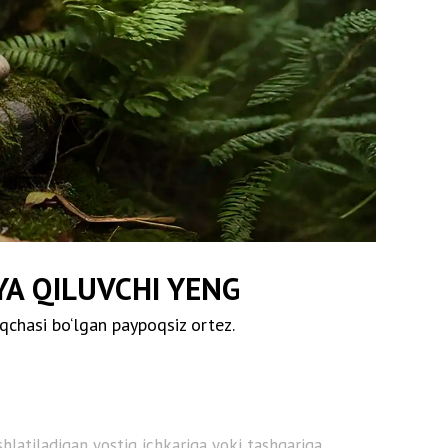
YA QILUVCHI YENG
iqchasi bo‘lgan paypoqsiz ortez.
hlatiladigan yostiq ichkariga yoki tashqariga