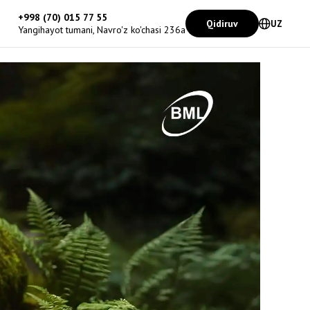
+998 (70) 015 77 55
Qidiruv
UZ
Yangihayot tumani, Navro'z ko'chasi 236a