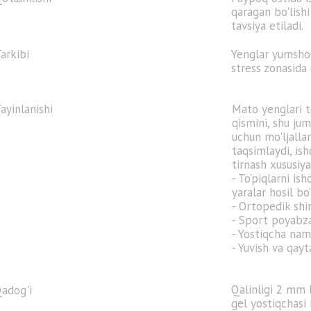
qaragan bo'lish
tavsiya etiladi.
arkibi
Yenglar yumshoq
stress zonasida
ayinlanishi
Mato yenglari t
qismini, shu jum
uchun mo'ljalla
taqsimlaydi, ish
tirnash xususiya
- To‘piqlarni i
yaralar hosil bo‘
- Ortopedik shi
- Sport poyabza
- Yostiqcha nam
- Yuvish va qay
Qalinligi 2 mm 
adog'i
gel yostiqchasi