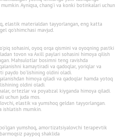
i mumkin. Ayniqsa, chang‘i va konki botinkalari uchun
, elastik materialdan tayyorlangan, eng katta
 gel qo'shimchasi mavjud.
o'piq sohasini, oyoq orqa qismini va oyoqning pastki
ladan tovon va Axill paylari sohasini himoya qilish
ngan. Mahsulotlar bosimni teng ravishda
qalanishni kamaytiradi va qadoqlar, yoriqlar va
ti paydo bo'lishining oldini oladi.
shqalanishdan himoya qiladi va qadoqlar hamda yotoq
lishining oldini oladi.
nalar, ortezlar va poyabzal kiyganda himoya qiladi.
li uchun juda mos.
lovchi, elastik va yumshoq geldan tayyorlangan.
ta ishlatish mumkin.
bo‘lgan yumshoq, amortizatsiyalovchi terapevtik
 barmoqsiz paypoq shaklida