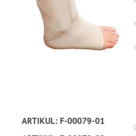
T
T
ARTIKUL: F-00079-01
Q