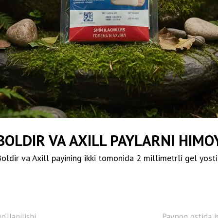
BOLDIR VA AXILL PAYLARNI HIMO
oldir va Axill payining ikki tomonida 2 millimetrli gel yost
o‘llanilishi
Paypoq ostida is