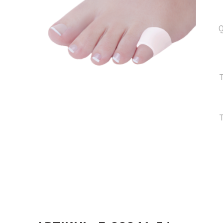
Q
T
T