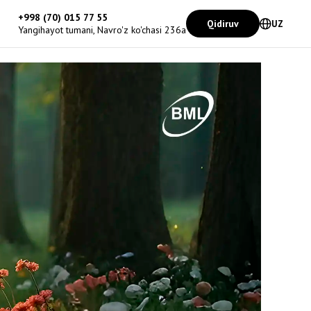
+998 (70) 015 77 55
Qidiruv
UZ
Yangihayot tumani, Navro'z ko'chasi 236a