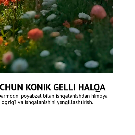
CHUN KONIK GELLI HALQA
barmoqni poyabzal bilan ishqalanishdan himoya
g‘rig‘i va ishqalanishini yengillashtirish.