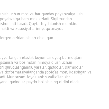
anish uchun mos va har qanday poyabzalga - shu
 poyabzalga ham mos keladi. Siqilmasdan
ishonchli turadi. Qayta foydalanish mumkin.
hakli va xususiyatlarini yo'qotmaydi.
ergen geldan ishlab chiqilgan.
ayyorlangan elastik buyumlar oyoq barmoqlarini
alanish va bosimdan himoya qilish uchun
eri quruqlashganda, yaralar, qadoqlar, barmoqlar
 va deformatsiyalanganda (bolg‘asimon, kesishgan va
iladi. Muntazam foydalanish yallig‘lanishni
angi qadoqlar paydo bo‘lishining oldini oladi.