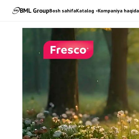
BML Group
Bosh sahifa
Katalog
Kompaniya haqida