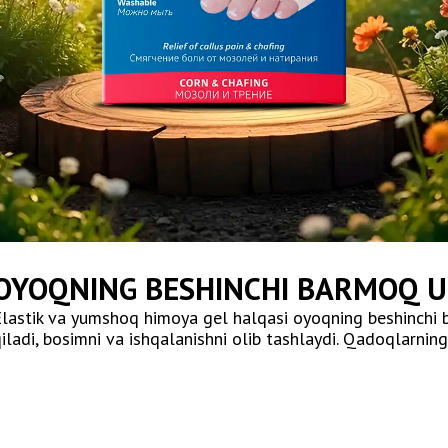
OYOQNING BESHINCHI BARMOQ U
lastik va yumshoq himoya gel halqasi oyoqning beshinchi 
iladi, bosimni va ishqalanishni olib tashlaydi. Qadoqlarning o