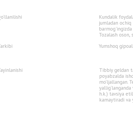
o‘llanilishi
Kundalik foydal
jumladan ochiq
barmog'ingizda 
Tozalash oson, s
arkibi
Yumshoq gipoall
ayinlanishi
Tibbiy geldan t
poyabzalda ishq
mo‘ljallangan. T
yallig‘langanda
h.k.) tavsiya et
kamaytiradi va y